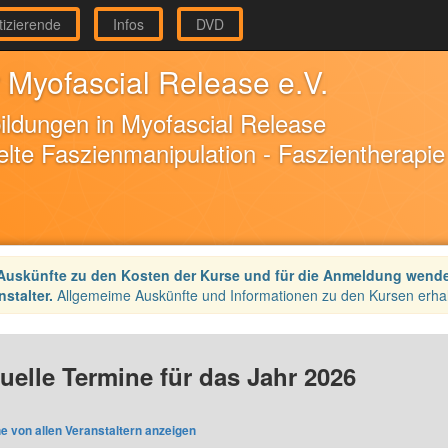
tizierende
Infos
DVD
 Myofascial Release e.V.
ildungen in Myofascial Release
elte Faszienmanipulation - Faszientherapie
Auskünfte zu den Kosten der Kurse und für die Anmeldung wenden 
nstalter.
Allgemeime Auskünfte und Informationen zu den Kursen erhal
uelle Termine für das Jahr 2026
e von allen Veranstaltern anzeigen