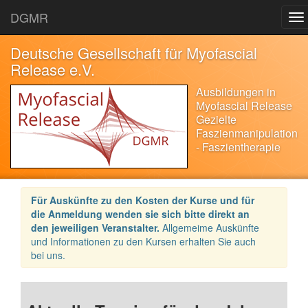
DGMR
Deutsche Gesellschaft für Myofascial
Release e.V.
Ausbildungen in
Myofascial Release
Gezielte
Faszienmanipulation
- Faszientherapie
Für Auskünfte zu den Kosten der Kurse und für
die Anmeldung wenden sie sich bitte direkt an
den jeweiligen Veranstalter.
Allgemeime Auskünfte
und Informationen zu den Kursen erhalten Sie auch
bei uns.